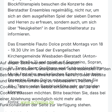
Blockflötenspiels besuchen die Konzerte des
Bierstadter Ensembles regelmäßig, nicht nur, um
sich an dem ausgefeilten Spiel der sieben Damen
und Herren zu erfreuen, sondern auch, um sich
über "Neuigkeiten" in der Ensembleliteratur zu
informieren.
Das Ensemble Flauto Dolce probt Montags von 18
- 19.30 Uhr im Saal der Evangelischen
Kirchengemeinde Wiesbaden-Bierstadt (Anton-
Jäger-Straße 2) und spielt auf Sopranino, Sopran,
Auf dieser Seite werden Cookies benutzt!
Alt, Tenor, Bass, Großbass und Subbassblockflöten
Einige von diesen "Datenplätzchen" sind essenziell für den
Musik fast aller musikalischen Epochen. Um beim
Betrieb der Seite, während andere helfen, diese Website
Ensemble Flauto Dolce mitzuspielen, sollten Sie
und die Nutzererfahrung zu verbessern (Tracking
Alt-, Tenor- oder Bassblockflöte sehr gut spielen
Cookies). Sie können selbst entscheiden, ob Sie die
können.
Cookies zulassen möchten. Bitte beachten Sie, dass bei
einer Ablehnung womöglich nicht mehr alle
Fotos:
www.schlasius.de
Funktionalitäten der Seite zur Verfügung stehen.