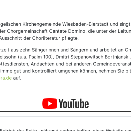
gelischen Kirchengemeinde Wiesbaden-Bierstadt und sing
der Chorgemeinschaft Cantate Domino, die unter der Lei
usschnitt der Chorliteratur pflegte.
rzeit aus zehn Sängerinnen und Sängern und arbeitet an 
elssohn (u.a. Psalm 100), Dmitri Stepanowitsch Bortnjansk
ottesdiensten, Andachten und bei anderen Gemeindeveranst
stimme gut und kontrolliert umgehen können, nehmen Sie b
ra.de
auf.
 Betrieb der Seite, während andere helfen, diese Website u