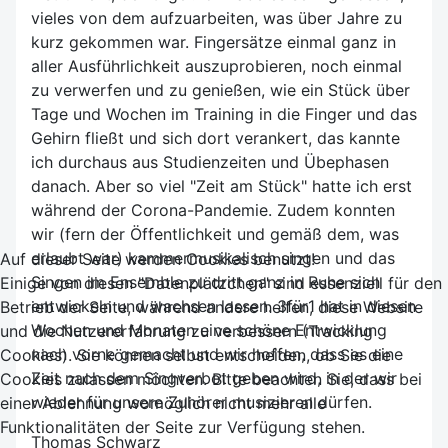
vieles von dem aufzuarbeiten, was über Jahre zu
kurz gekommen war. Fingersätze einmal ganz in
aller Ausführlichkeit auszuprobieren, noch einmal
zu verwerfen und zu genießen, wie ein Stück über
Tage und Wochen im Training in die Finger und das
Gehirn fließt und sich dort verankert, das kannte
ich durchaus aus Studienzeiten und Übephasen
danach. Aber so viel "Zeit am Stück" hatte ich erst
während der Corona-Pandemie. Zudem konnten
wir (fern der Öffentlichkeit und gemäß dem, was
erlaubt war) kammermusikalisch singen und das
Auf dieser Seite werden Cookies benutzt!
Singen im Ensemble zu dritt ganz in Ruhe sich
Einige von diesen "Datenplätzchen" sind essenziell für den
entwickeln und wachsen lassen. 3für1 hat in diesen
Betrieb der Seite, während andere helfen, diese Website
Wochen und Monaten eine schöne Entwicklung
und die Nutzererfahrung zu verbessern (Tracking
nach vorne gemacht und wir hoffen, dass es eine
Cookies). Sie können selbst entscheiden, ob Sie die
Zeit nach dem Singverbot geben wird, in der wir
Cookies zulassen möchten. Bitte beachten Sie, dass bei
wieder für unsere Zuhörer musizieren dürfen.
einer Ablehnung womöglich nicht mehr alle
Funktionalitäten der Seite zur Verfügung stehen.
Thomas Schwarz